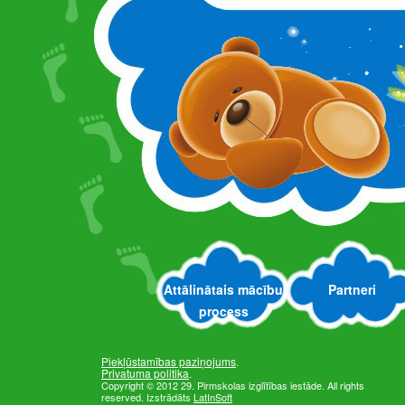
Attālinātais mācību
Partneri
process
Piekļūstamības paziņojums
.
Privatuma politika
.
Copyright © 2012 29. Pirmskolas izglītības iestāde. All rights
reserved. Izstrādāts
LatInSoft