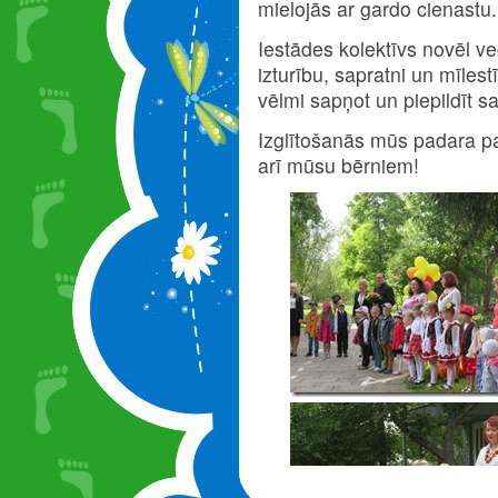
mielojās ar gardo cienastu.
Iestādes kolektīvs novēl 
izturību, sapratni un mīles
vēlmi sapņot un piepildīt 
Izglītošanās mūs padara pa
arī mūsu bērniem!