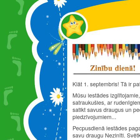
Klāt 1. septembris! Tā ir p
Mūsu iestādes izglītojamie,
satraukušies, ar rudenīgie
satikt savus draugus un pe
piedzīvojumiem...
Pecpusdienā iestādes paga
savu draugu Nezinīti. Svēt