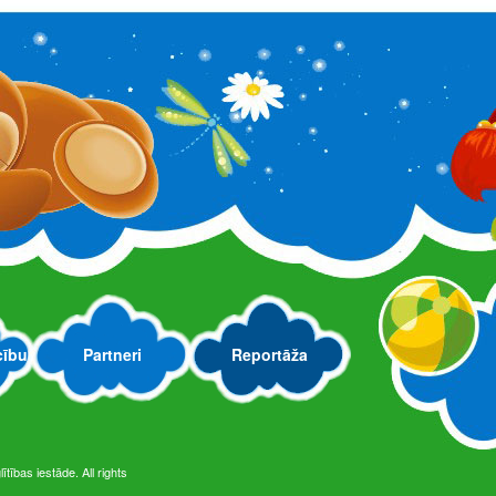
Lasī
Atzinība starptautiskā konkursā
Lasī
Absolventu ciemošanās
cību
Partneri
Reportāža
Lasī
tības iestāde. All rights
Izstāde „Ziemassvētku simbols – eņģelis”