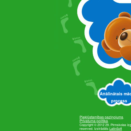
Attālinātais mā
process
Piekļūstamības paziņojums
.
Privatuma politika
.
Copyright © 2012 29. Pirmskolas izglī
reserved. Izstrādāts
LatInSoft