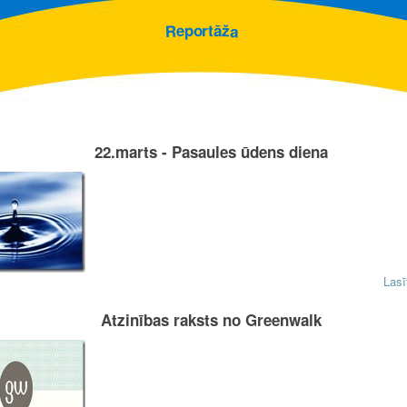
o
r
t
p
ā
e
ž
R
a
22.marts - Pasaules ūdens diena
Lasī
Atzinības raksts no Greenwalk